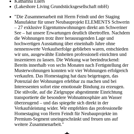
Katharina Eilers
(Lakeshore Living Grundstücksgesellschaft mbH)
"Die Zusammenarbeit mit Herrn Feindt und der Staging
Manufaktur für unser Neubauprojekt ELEMENTS Schwerin
– 27 exklusive Eigentumswohnungen direkt am Schweriner
See – hat unsere Erwartungen deutlich übertroffen. Nachdem
die Wohnungen trotz ihrer herausragenden Lage und
hochwertigen Ausstattung über eineinhalb Jahre ohne
nennenswerte Verkaufserfolge geblieben waren, entschieden
wir uns, ausgewählte Einheiten professionell einrichten und
inszenieren zu lassen. Die Wirkung war beeindruckend:
Bereits innerhalb von sechs Monaten nach Fertigstellung der
Musterwohnungen konnten wir vier Wohnungen erfolgreich
verkaufen. Das Homestaging hat dazu beigetragen, das
Potenzial der Wohnungen erlebbar zu machen und bei
Interessenten sofort eine emotionale Bindung zu erzeugen.
Die stilvolle, auf die Zielgruppe abgestimmte Einrichtung
transportierte die besondere Wohnatmosphäre am Wasser
überzeugend – und das spiegelte sich direkt in der
Verkaufsleistung wider. Wir empfehlen das professionelle
Homestaging von Herrn Feindt für Neubauprojekte im
Premium-Segment uneingeschränkt und freuen uns auf
weitere Zusammenarbeit."