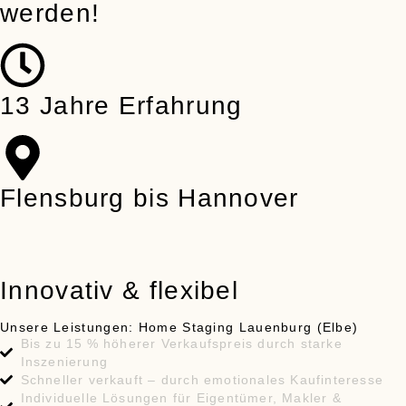
werden!
13 Jahre Erfahrung
Flensburg bis Hannover
Innovativ & flexibel
Unsere Leistungen: Home Staging Lauenburg (Elbe)
Bis zu
15 % höherer Verkaufspreis
durch starke
Inszenierung
Schneller verkauft
– durch emotionales Kaufinteresse
Individuelle Lösungen
für Eigentümer, Makler &