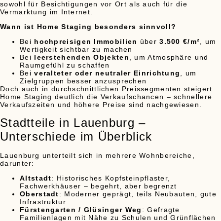
sowohl für Besichtigungen vor Ort als auch für die
Vermarktung im Internet.
Wann ist Home Staging besonders sinnvoll?
Bei
hochpreisigen Immobilien
über
3.500 €/m²
, um
Wertigkeit sichtbar zu machen
Bei
leerstehenden Objekten
, um Atmosphäre und
Raumgefühl zu schaffen
Bei
veralteter oder neutraler Einrichtung
, um
Zielgruppen besser anzusprechen
Doch auch in durchschnittlichen Preissegmenten steigert
Home Staging deutlich die Verkaufschancen – schnellere
Verkaufszeiten und höhere Preise sind nachgewiesen.
Stadtteile in Lauenburg –
Unterschiede im Überblick
Lauenburg unterteilt sich in mehrere Wohnbereiche,
darunter:
Altstadt
: Historisches Kopfsteinpflaster,
Fachwerkhäuser – begehrt, aber begrenzt
Oberstadt
: Moderner geprägt, teils Neubauten, gute
Infrastruktur
Fürstengarten / Glüsinger Weg
: Gefragte
Familienlagen mit Nähe zu Schulen und Grünflächen