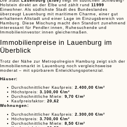
Die Stadt
Lauenburg (Elbe)
liegt im südlichen Schleswig-
Holstein direkt an der Elbe und zählt rund
11999
Einwohner. Als südlichste Stadt des Bundeslandes
überzeugt Lauenburg mit maritimem Charme, einer gut
erhaltenen Altstadt und einer Lage im Einzugsbereich von
Hamburg. Diese Mischung macht den Standort zunehmend
interessant für Pendler:innen, Ruhesuchende und
Immobilieninvestor:innen gleichermaßen.
Immobilienpreise in Lauenburg im
Überblick
Trotz der Nähe zur Metropolregion Hamburg zeigt sich der
Immobilienmarkt in Lauenburg noch vergleichsweise
moderat – mit spürbarem Entwicklungspotenzial.
Häuser:
Durchschnittlicher Kaufpreis:
2.400,00 €/m²
Höchstpreis:
3.100,00 €/m²
Durchschnittliche Miete:
9,70 €/m²
Kaufpreisfaktor:
20,62
Wohnungen:
Durchschnittlicher Kaufpreis:
2.300,00 €/m²
Höchstpreis:
3.700,00 €/m²
Durchschnittliche Miete:
8,50 €/m²