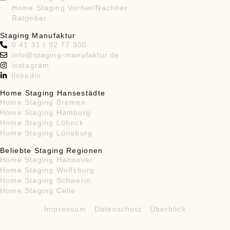
Home Staging Vorher/Nachher
Ratgeber
Staging Manufaktur
0 41 31 / 92 77 900
info@staging-manufaktur.de
instagram
linkedin
Home Staging Hansestädte
Home Staging Bremen
Home Staging Hamburg
Home Staging Lübeck
Home Staging Lüneburg
Beliebte Staging Regionen
Home Staging Hannover
Home Staging Wolfsburg
Home Staging Schwerin
Home Staging Celle
Impressum
Datenschutz
Überblick